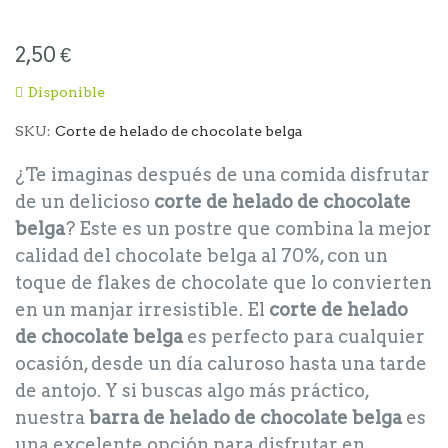
comienzo
de
2,50 €
la
galería
Disponible
de
SKU
Corte de helado de chocolate belga
imágenes
¿Te imaginas después de una comida disfrutar
de un delicioso
corte de helado de chocolate
belga
? Este es un postre que combina la mejor
calidad del chocolate belga al 70%, con un
toque de flakes de chocolate que lo convierten
en un manjar irresistible. El
corte de helado
de chocolate belga
es perfecto para cualquier
ocasión, desde un día caluroso hasta una tarde
de antojo. Y si buscas algo más práctico,
nuestra
barra de helado de chocolate belga
es
una excelente opción para disfrutar en