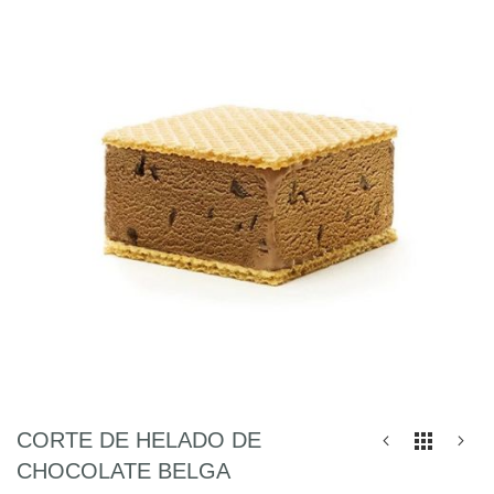
al
final
de
la
galería
de
imágenes
Saltar
CORTE DE HELADO DE
al
CHOCOLATE BELGA