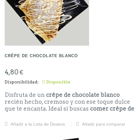
CRÊPE DE CHOCOLATE BLANCO
4,80 €
Disponibilidad:
Disponible
Disfruta de un
crêpe de chocolate blanco
recién hecho, cremoso y con ese toque dulce
que te encanta. Ideal si buscas
comer crêpe de
chocolate blanco
en Calafell o cerca.
¡Pruébalo hoy mismo!
Añadir a la Lista de Deseos
Añadir para comparar