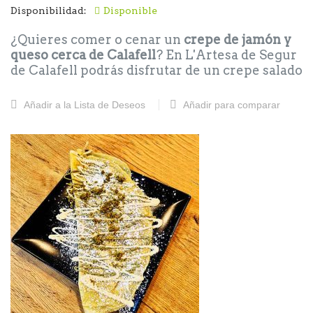
Disponibilidad:
Disponible
¿Quieres comer o cenar un
crepe de jamón y
queso cerca de Calafell
? En L'Artesa de Segur
de Calafell podrás disfrutar de un crepe salado
delicioso con los mejores ingredientes.
¡Perfecto para una comida o una cena ligera y
Añadir a la Lista de Deseos
Añadir para comparar
sabrosa!