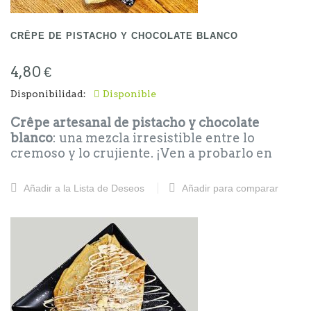
CRÊPE DE PISTACHO Y CHOCOLATE BLANCO
4,80 €
Disponibilidad:
Disponible
Crêpe artesanal de pistacho y chocolate
blanco
: una mezcla irresistible entre lo
cremoso y lo crujiente. ¡Ven a probarlo en
Calafell y date un capricho dulce como te
mereces!
Añadir a la Lista de Deseos
Añadir para comparar