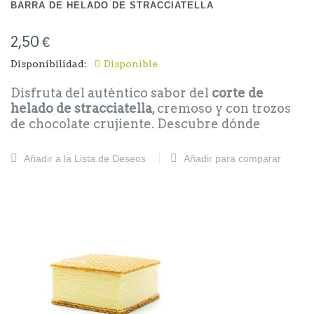
BARRA DE HELADO DE STRACCIATELLA
2,50 €
Disponibilidad:
Disponible
Disfruta del auténtico sabor del
corte de
helado de stracciatella
, cremoso y con trozos
de chocolate crujiente. Descubre dónde
encontrar una
barra de helado de stracciatella
artesanal cerca de Calafell
o cómo disfrutarlo
Añadir a la Lista de Deseos
Añadir para comparar
en casa con la mejor calidad. ¡Un placer para
los sentidos!
Precios Barras y Corte de helado stracciatella:
Corte: 2.50
Barra de Nata: 12.50