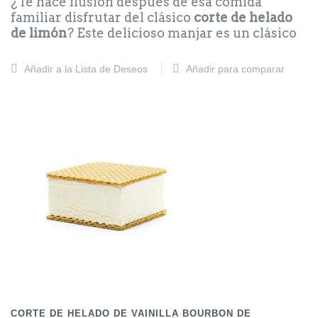
¿Te hace ilusión después de esa comida
familiar disfrutar del clásico
corte de helado
de limón
? Este delicioso manjar es un clásico
de la cultura popular que nos transporta a los
mejores momentos de la infancia, con su sabor
Añadir a la Lista de Deseos
Añadir para comparar
refrescante y único. Si buscas un postre
delicioso y auténtico, el
corte de helado de
limón
es la opción perfecta para disfrutar en
familia o con amigos.
Precios Barras y cortes de Nata:
Corte: 3.00
Barra de Nata: 10.00
CORTE DE HELADO DE VAINILLA BOURBON DE