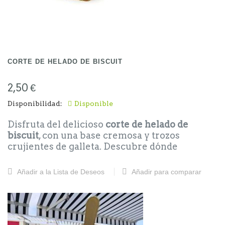
CORTE DE HELADO DE BISCUIT
2,50 €
Disponibilidad:
Disponible
Disfruta del delicioso
corte de helado de
biscuit
, con una base cremosa y trozos
crujientes de galleta. Descubre dónde
encontrar una
barra de helado de biscuit
artesanal cerca de Calafell o cómo disfrutarlo
Añadir a la Lista de Deseos
Añadir para comparar
en casa. ¡Un placer irresistible!
Precios Barras y Corte de helado de biscuit:
Corte: 2.50
Barra de Nata: 14.00