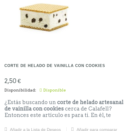
una excelente opción para disfrutar en
cualquier momento. La calidad y el sabor son
siempre los mismos, con el chocolate belga
como protagonista.
Precios Barras y Corte de Helado de chocolate
belga:
Corte: 3.00
Barra de Nata: 12.50
CORTE DE HELADO DE VAINILLA CON COOKIES
2,50 €
Disponibilidad:
Disponible
¿Estás buscando un
corte de helado artesanal
de vainilla con cookies
cerca de Calafell?
Entonces este artículo es para ti. En él, te
hablaremos de uno de los postres más
deliciosos y frescos que puedes disfrutar en
Añadir a la Lista de Deseos
Añadir para comparar