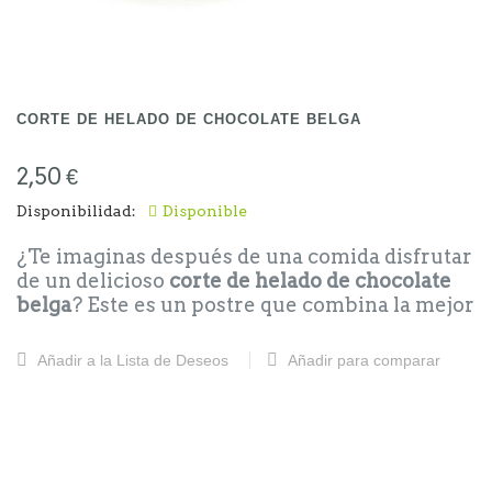
Bourbon de Madagascar:
Corte: 3.00
Barra de Nata: 10.00
CORTE DE HELADO DE CHOCOLATE BELGA
2,50 €
Disponibilidad:
Disponible
¿Te imaginas después de una comida disfrutar
de un delicioso
corte de helado de chocolate
belga
? Este es un postre que combina la mejor
calidad del chocolate belga al 70%, con un
toque de flakes de chocolate que lo convierten
Añadir a la Lista de Deseos
Añadir para comparar
en un manjar irresistible. El
corte de helado
de chocolate belga
es perfecto para cualquier
ocasión, desde un día caluroso hasta una tarde
de antojo. Y si buscas algo más práctico,
nuestra
barra de helado de chocolate belga
es