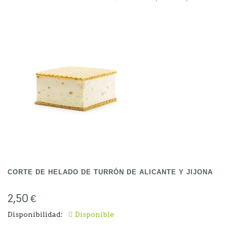
cualquier momento del día: el
corte de helado
de vainilla con cookies
. Un auténtico placer
que combina la suavidad de la vainilla con la
textura crujiente de las galletas, ¡una
combinación que no puedes dejar de probar!
Precios Barras y Corte de Helado de vainilla
con cookies:
Corte: 2.50
Barra de Nata: 12.50
CORTE DE HELADO DE TURRÓN DE ALICANTE Y JIJONA
2,50 €
Disponibilidad:
Disponible