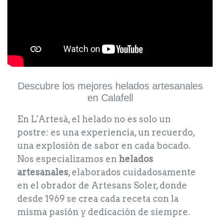
Descubre los mejores helados artesanales
en Calafell
En L'Artesà, el helado no es solo un
postre: es una experiencia, un recuerdo,
una explosión de sabor en cada bocado.
Nos especializamos en
helados
artesanales
, elaborados cuidadosamente
en el obrador de Artesans Soler, donde
desde 1969 se crea cada receta con la
misma pasión y dedicación de siempre.