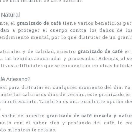
o de una infusión de café natural.
 Natural
nte, el
granizado de café
tiene varios beneficios par
dan a proteger el cuerpo contra los daños de lo
endimiento mental, por lo que disfrutar de un grani
.
aturales y de calidad, nuestro
granizado de café
es 
 a las bebidas azucaradas y procesadas. Además, al se
itivos artificiales que se encuentran en otras bebida
afé Artesano?
deal para disfrutar en cualquier momento del día. Y
nte los calurosos días de verano, este granizado e
ia refrescante. También es una excelente opción de
.
a sorbo de nuestro
granizado de café mezcla y natur
 junto con el sabor rico y profundo del café, lo c
lo mientras te relajas.