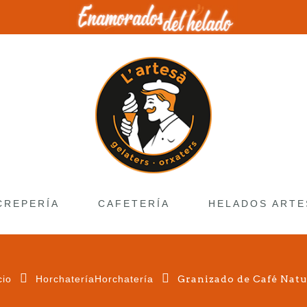
CREPERÍA
CAFETERÍA
HELADOS ARTE
cio
HorchateríaHorchatería
Granizado de Café Natu