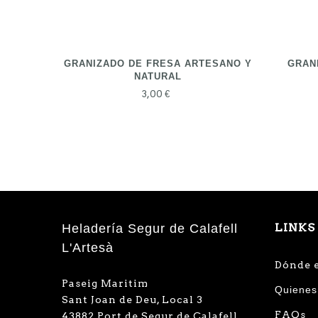
GRANIZADO DE FRESA ARTESANO Y
GRAN
NATURAL
3,00 €
LINKS
Heladería Segur de Calafell
L'Artesà
Dónde 
Paseig Maritim
Quienes
Sant Joan de Deu, Local 3
FAQs
43882 Port de Segur de Calafell