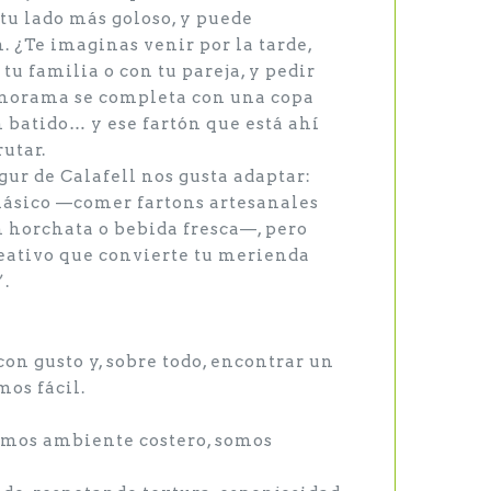
 tu lado más goloso, y puede
. ¿Te imaginas venir por la tarde,
 tu familia o con tu pareja, y pedir
norama se completa con una copa
n batido… y ese fartón que está ahí
rutar.
ur de Calafell nos gusta adaptar:
ásico —comer fartons artesanales
n horchata o bebida fresca—, pero
eativo que convierte tu merienda
.
con gusto y, sobre todo, encontrar un
mos fácil.
somos ambiente costero, somos