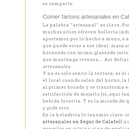
se comparte.
Comer fartons artesanales en Cala
La palabra “artesanal” es clave. P
muchos sitios ofrecen bollería indu
apostamos por lo hecho a mano, o 
que puede estar a ese ideal: masa a
horneado con mimo, glaseado justo 
que mantenga ternura… Así defin
artesanales
.
Y no es solo sentir la textura; es el
el local cuando salen del horno, la
al primer bocado y se transforma e
satisfacción de mojarlo (sí, aquí t
bebida favorita. Y es la mirada de
y pide otro.
En la heladería lo tenemos claro: 
artesanales en Segur de Calafell
no
ponerlos en vitrina, sino de explica