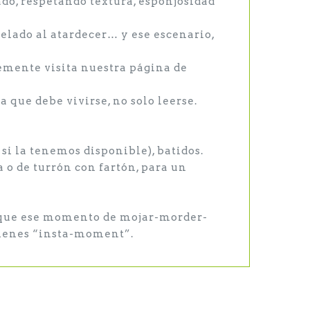
do, respetando textura, esponjosidad
helado al atardecer… y ese escenario,
lemente visita nuestra página de
que debe vivirse, no solo leerse.
 si la tenemos disponible), batidos.
 o de turrón con fartón, para un
Porque ese momento de mojar-morder-
 tienes “insta-moment”.