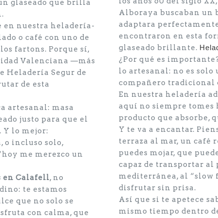
los años 60 del siglo XX
un glaseado que brilla
Alboraya buscaban un bo
.
adaptara perfectamente 
e en nuestra heladería-
encontraron en esta form
ado o café con uno de
glaseado brillante.
Helad
los fartons. Porque sí,
¿Por qué es importante?
nidad Valenciana —más
lo artesanal: no es solo
 Heladería Segur de
compañero tradicional d
utar de esta
En nuestra heladería a
aquí no siempre tomes h
ca artesanal: masa
producto que absorbe, 
eado justo para que el
Y te va a encantar. Pie
 Y lo mejor:
terraza al mar, un café 
 o incluso solo,
puedes mojar, que puede
 “hoy me merezco un
capaz de transportar al
mediterránea, al “slow 
 en Calafell
, no
disfrutar sin prisa.
dino: te estamos
Así que si te apetece sa
lce que no solo se
mismo tiempo dentro de
isfruta con calma, que