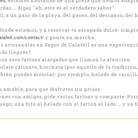
les
, estamos hablando de una pieza que hemos adapta
das… digas “ah, este es el verdadero sabor”.
, a un paso de la playa, del paseo, del descanso, del 
dónde estamos, y a reservar tu escapada dulce: simp
lafell.com/
contact/
y ponte en marcha.
artesanales en Segur de Calafell es una experiencia 
ndo llegues?
con esos fartons alargados que llaman la atención.
colate caliente, horchata (por aquello de la tradición,
bién puedes mezclar: por ejemplo, helado de vainilla
 amable, para que disfrutes sin prisas.
 vienes con amigos, pide varios fartons y comparte. 
uego, una foto al helado con el fartón al lado… y ya