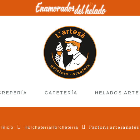
CREPERÍA
CAFETERÍA
HELADOS ARTE
Inicio
HorchateríaHorchatería
Fartons artesanales