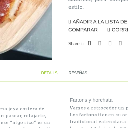
estilo.
AÑADIR A LA LISTA D
COMPARAR
CORR
Share it:
DETAILS
RESEÑAS
Fartons y horchata
Vamos a retroceder un p
esa joya costera de
Los
fartons
tienen su or
: pasear, relajarte,
tradicional valenciana 
 ese “algo rico” es un