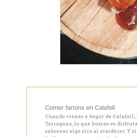
Saltar
al
comienzo
de
la
Comer fartons en Calafell
galería
Cuando vienes a Segur de Calafell, 
de
Tarragona, lo que buscas es disfrutar
imágenes
saborear algo rico al atardecer. Y si