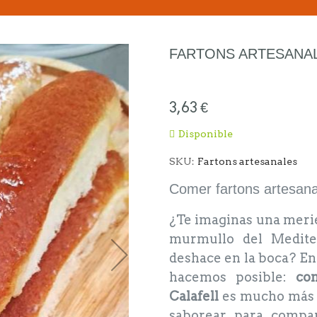
FARTONS ARTESANA
3,63 €
Disponible
SKU
Fartons artesanales
Comer fartons artesanal
¿Te imaginas una merien
murmullo del Medite
deshace en la boca? En 
hacemos posible:
co
Calafell
es mucho más 
saborear, para compa