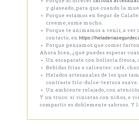
Porque al ofrecer
fartons artesana
y glaseado, para que cuando la muer
Porque estamos en Segur de Calafell
creeme, suma mucho.
Porque te animamos a venir, a ver 
contacto, en
https://
heladeriasegurdeca
Porque pensamos que comer fartons 
Ahora bien, ¿qué puedes esperar cua
Un escaparate con bollería fresca, 
Bebidas frías o calientes: café, cho
Helados artesanales de los que tam
contraste frío-dulce-textura suave.
Un ambiente relajado, con atención
Y un truco: si vinieras con niños, o
compartir es doblemente sabroso. Y l