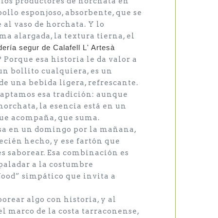
, los productores de horchata en
llo esponjoso, absorbente, que se
al vaso de horchata. Y lo
a alargada, la textura tierna, el
ería segur de Calafell L' Artesà
 Porque esa historia le da valor a
 un bollito cualquiera, es un
e una bebida ligera, refrescante.
daptamos esa tradición: aunque
orchata, la esencia está en un
que acompaña, que suma.
nsa en un domingo por la mañana,
recién hecho, y ese fartón que
s saborear. Esa combinación es
 paladar a la costumbre
food” simpático que invita a
borear algo con historia, y al
l marco de la costa tarraconense,