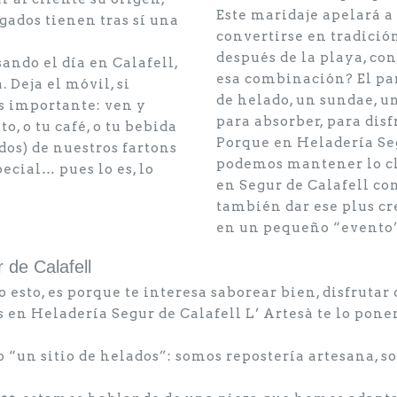
Este maridaje apelará a
rgados tienen tras sí una
convertirse en tradición
después de la playa, con
sando el día en Calafell,
esa combinación? El pa
 Deja el móvil, si
de helado, un sundae, u
s importante: ven y
para absorber, para disf
o, o tu café, o tu bebida
Porque en Heladería Seg
dos) de nuestros fartons
podemos mantener lo cl
pecial… pues lo es, lo
en Segur de Calafell co
también dar ese plus cr
en un pequeño “evento”
 de Calafell
 esto, es porque te interesa saborear bien, disfrutar 
s en Heladería Segur de Calafell L’ Artesà te lo pone
o “un sitio de helados”: somos repostería artesana, 