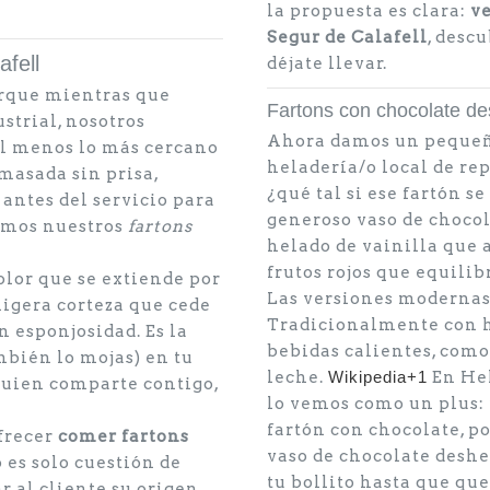
la propuesta es clara:
ve
Segur de Calafell
, desc
fell
déjate llevar.
orque mientras que
Fartons con chocolate d
strial, nosotros
Ahora damos un pequeñ
al menos lo más cercano
heladería/o local de rep
masada sin prisa,
¿qué tal si ese fartón 
antes del servicio para
generoso vaso de chocol
imos nuestros
fartons
helado de vainilla que a
frutos rojos que equilib
 olor que se extiende por
Las versiones modernas 
 ligera corteza que cede
Tradicionalmente con h
n esponjosidad. Es la
bebidas calientes, como 
ambién lo mojas) en tu
leche.
Wikipedia+1
En Hel
 quien comparte contigo,
lo vemos como un plus: 
fartón con chocolate, po
ofrecer
comer fartons
vaso de chocolate deshe
 es solo cuestión de
tu bollito hasta que que
r al cliente su origen,