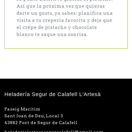
Así que la próxima vez que quieras
darte un gusto, ya sabes: planifica una
visita a tu crepería favorita y deja que
el crêpe de pistacho y chocolate
blanco te saque una sonrisa.
Heladería Segur de Calafell L'Artesà
Paseig Maritim
Sant Joan de Deu, Local 3
43882 Port de Segur de Calafell