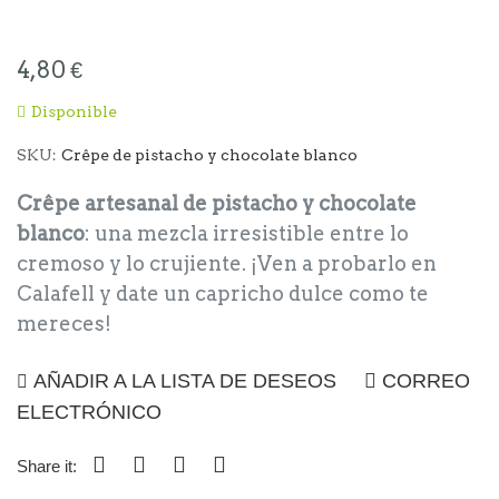
comienzo
de
4,80 €
la
galería
Disponible
de
SKU
Crêpe de pistacho y chocolate blanco
imágenes
Crêpe artesanal de pistacho y chocolate
blanco
: una mezcla irresistible entre lo
cremoso y lo crujiente. ¡Ven a probarlo en
Calafell y date un capricho dulce como te
mereces!
AÑADIR A LA LISTA DE DESEOS
CORREO
ELECTRÓNICO
Share it: