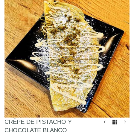
al
final
de
la
galería
de
imágenes
Saltar
CRÊPE DE PISTACHO Y
al
CHOCOLATE BLANCO